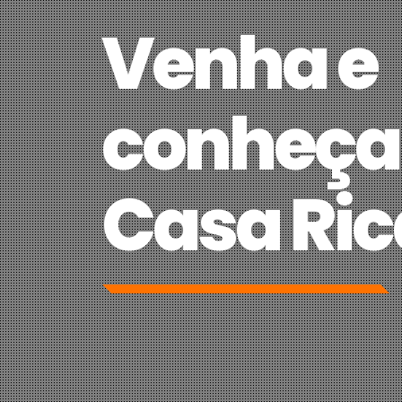
Venha e
conheça
Casa Ric