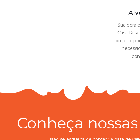
Alv
Sua obra 
Casa Rica 
projeto, po
necessi
con
Conheça nossas 
Não se esqueça de conferir a data de val