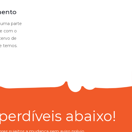
ento
é uma parte
nte com o
cervo de
e temos.
erdíveis abaixo!
ores sujeitos a mudança sem aviso prévio.